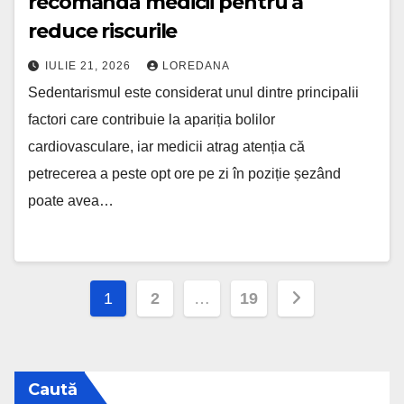
recomandă medicii pentru a
reduce riscurile
IULIE 21, 2026
LOREDANA
Sedentarismul este considerat unul dintre principalii
factori care contribuie la apariția bolilor
cardiovasculare, iar medicii atrag atenția că
petrecerea a peste opt ore pe zi în poziție șezând
poate avea…
Paginație
1
2
…
19
articole
Caută