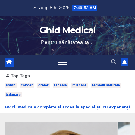
Skip
S. aug. 8th, 2026
7:40:54 AM
to
content
Ghid Medical
Pentru sănătatea ta...
Top Tags
somn
cancer
creier
raceala
miscare
remedii naturale
balonare
plete și acces la specialiști cu experiență
Dr. Alina Ion, m