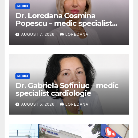
MEDICI
Dr. Loredana Cosmina
Popescu – medic specialist
dermatologie
AUGUST 7, 2026
LOREDANA
MEDICI
Dr. Gabriela Sofiniuc – medic
specialist cardiologie
AUGUST 5, 2026
LOREDANA