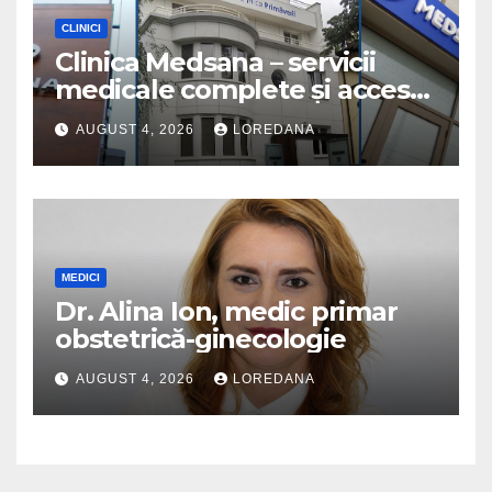
CLINICI
Clinica Medsana – servicii
medicale complete și acces
la specialiști cu experiență
AUGUST 4, 2026
LOREDANA
MEDICI
Dr. Alina Ion, medic primar
obstetrică-ginecologie
AUGUST 4, 2026
LOREDANA