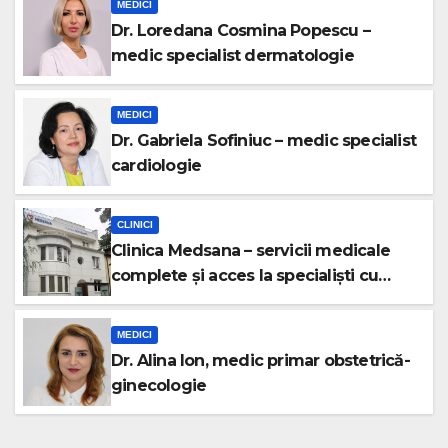
MEDICI
Dr. Loredana Cosmina Popescu –
medic specialist dermatologie
MEDICI
Dr. Gabriela Sofiniuc – medic specialist
cardiologie
CLINICI
Clinica Medsana – servicii medicale
complete și acces la specialiști cu
experiență
MEDICI
Dr. Alina Ion, medic primar obstetrică-
ginecologie