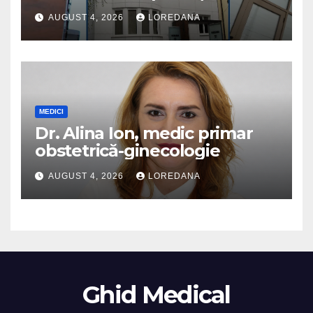
la specialiști cu experiență
AUGUST 4, 2026
LOREDANA
MEDICI
Dr. Alina Ion, medic primar
obstetrică-ginecologie
AUGUST 4, 2026
LOREDANA
Ghid Medical