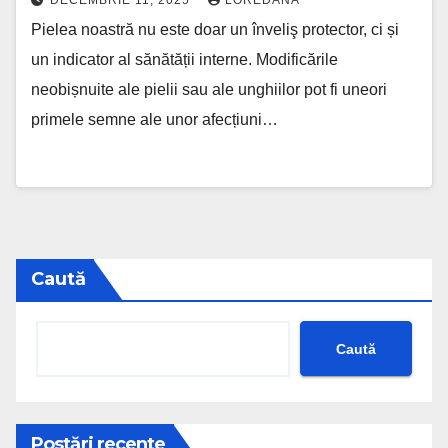
DECEMBRIE 11, 2025
LOREDANA
Pielea noastră nu este doar un înveliş protector, ci și
un indicator al sănătății interne. Modificările
neobișnuite ale pielii sau ale unghiilor pot fi uneori
primele semne ale unor afecțiuni…
Caută
Caută
Postări recente