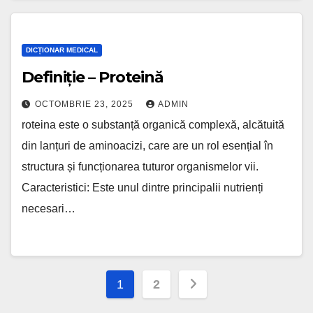
DICȚIONAR MEDICAL
Definiție – Proteină
OCTOMBRIE 23, 2025
ADMIN
roteina este o substanță organică complexă, alcătuită
din lanțuri de aminoacizi, care are un rol esențial în
structura și funcționarea tuturor organismelor vii.
Caracteristici: Este unul dintre principalii nutrienți
necesari…
Paginație
1
2
articole