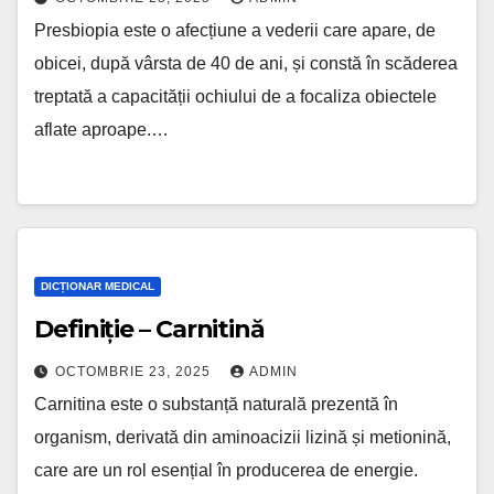
Presbiopia este o afecțiune a vederii care apare, de
obicei, după vârsta de 40 de ani, și constă în scăderea
treptată a capacității ochiului de a focaliza obiectele
aflate aproape.…
DICȚIONAR MEDICAL
Definiție – Carnitină
OCTOMBRIE 23, 2025
ADMIN
Carnitina este o substanță naturală prezentă în
organism, derivată din aminoacizii lizină și metionină,
care are un rol esențial în producerea de energie.