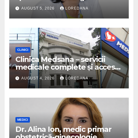
AUGUST 5, 2026
LOREDANA
CLINICI
Clinica Medsana – servicii
medicale complete și acces
la specialiști cu experiență
AUGUST 4, 2026
LOREDANA
MEDICI
Dr. Alina Ion, medic primar
obstetrică-ginecologie