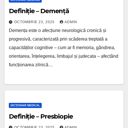
Definiție – Demență
OCTOMBRIE 23, 2025
ADMIN
Demența este o afecțiune neurologică cronică și
progresivă, caracterizată prin scăderea treptată a
capacităților cognitive – cum ar fi memoria, gândirea,
orientarea, înțelegerea, limbajul și judecata – afectând
funcționarea zilnică…
DICȚIONAR MEDICAL
Definiție – Presbiopie
OCTOMBRIE 23, 2025
ADMIN