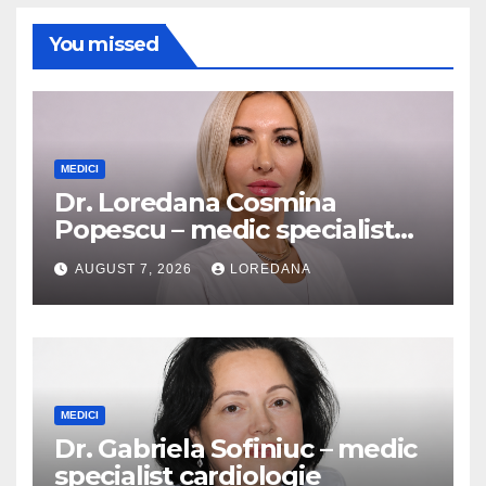
You missed
MEDICI
Dr. Loredana Cosmina
Popescu – medic specialist
dermatologie
AUGUST 7, 2026
LOREDANA
MEDICI
Dr. Gabriela Sofiniuc – medic
specialist cardiologie