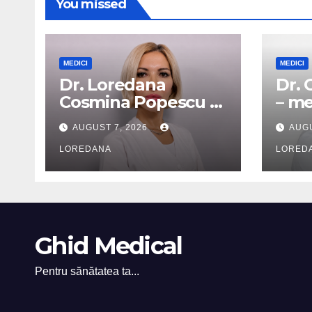
You missed
MEDICI
MEDICI
Dr. Loredana
Dr. 
Cosmina Popescu –
– me
medic specialist
card
AUGUST 7, 2026
AUGU
dermatologie
LOREDANA
LORED
Ghid Medical
Pentru sănătatea ta...