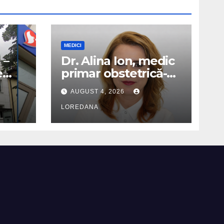
MEDICI
 –
Dr. Alina Ion, medic
e
primar obstetrică-
s la
ginecologie
AUGUST 4, 2026
LOREDANA