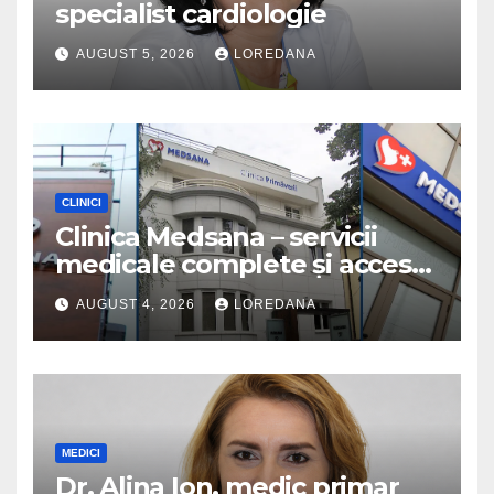
specialist cardiologie
AUGUST 5, 2026
LOREDANA
CLINICI
Clinica Medsana – servicii
medicale complete și acces
la specialiști cu experiență
AUGUST 4, 2026
LOREDANA
MEDICI
Dr. Alina Ion, medic primar