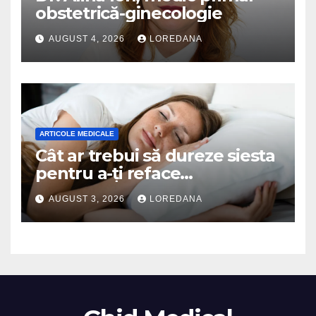
obstetrică-ginecologie
AUGUST 4, 2026
LOREDANA
ARTICOLE MEDICALE
Cât ar trebui să dureze siesta
pentru a-ți reface
organismul? Specialiștii
AUGUST 3, 2026
LOREDANA
explică durata ideală a
somnului de după-amiază