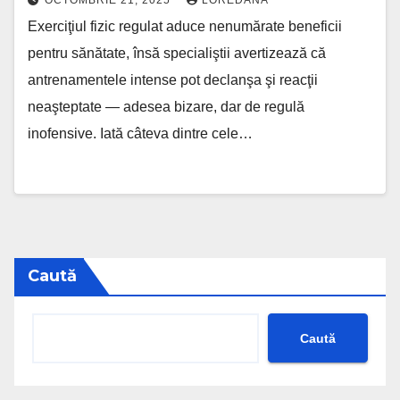
OCTOMBRIE 21, 2025
LOREDANA
Exerciţiul fizic regulat aduce nenumărate beneficii
pentru sănătate, însă specialiştii avertizează că
antrenamentele intense pot declanşa şi reacţii
neaşteptate — adesea bizare, dar de regulă
inofensive. Iată câteva dintre cele…
Caută
Caută