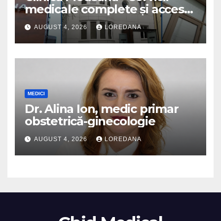
medicale complete și acces
la specialiști cu experiență
AUGUST 4, 2026
LOREDANA
MEDICI
Dr. Alina Ion, medic primar
obstetrică-ginecologie
AUGUST 4, 2026
LOREDANA