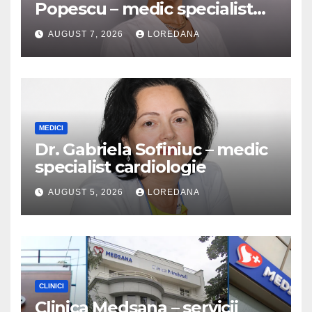
Popescu – medic specialist
dermatologie
AUGUST 7, 2026
LOREDANA
MEDICI
Dr. Gabriela Sofiniuc – medic
specialist cardiologie
AUGUST 5, 2026
LOREDANA
CLINICI
Clinica Medsana – servicii