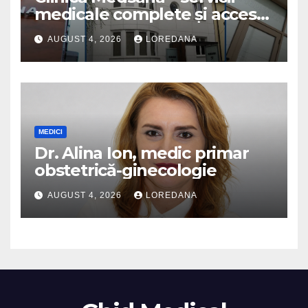
medicale complete și acces
la specialiști cu experiență
AUGUST 4, 2026
LOREDANA
MEDICI
Dr. Alina Ion, medic primar
obstetrică-ginecologie
AUGUST 4, 2026
LOREDANA