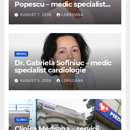
Popescu – medic specialist
dermatologie
AUGUST 7, 2026
LOREDANA
MEDICI
Dr. Gabriela Sofiniuc – medic
specialist cardiologie
AUGUST 5, 2026
LOREDANA
CLINICI
Clinica Medsana – servicii