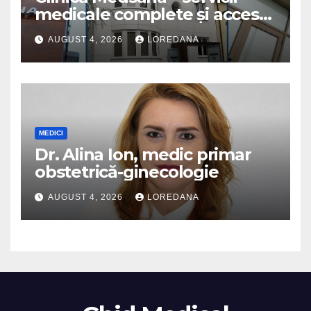
medicale complete și acces
la specialiști cu experiență
AUGUST 4, 2026
LOREDANA
MEDICI
Dr. Alina Ion, medic primar
obstetrică-ginecologie
AUGUST 4, 2026
LOREDANA