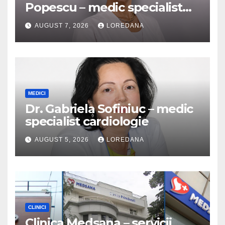
Popescu – medic specialist
dermatologie
AUGUST 7, 2026
LOREDANA
MEDICI
Dr. Gabriela Sofiniuc – medic
specialist cardiologie
AUGUST 5, 2026
LOREDANA
CLINICI
Clinica Medsana – servicii