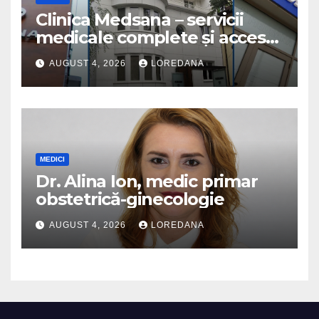
Clinica Medsana – servicii
medicale complete și acces
la specialiști cu experiență
AUGUST 4, 2026
LOREDANA
MEDICI
Dr. Alina Ion, medic primar
obstetrică-ginecologie
AUGUST 4, 2026
LOREDANA