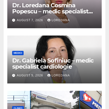
Dr. Loredana Cosmina
Popescu – medic specialist
dermatologie
AUGUST 7, 2026
LOREDANA
MEDICI
Dr. Gabriela Sofiniuc – medic
specialist cardiologie
AUGUST 5, 2026
LOREDANA
CLINICI