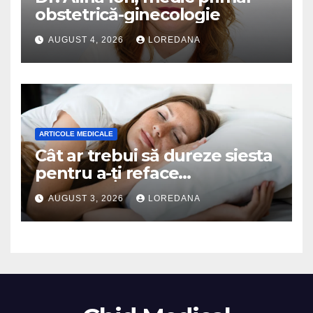
obstetrică-ginecologie
AUGUST 4, 2026
LOREDANA
ARTICOLE MEDICALE
Cât ar trebui să dureze siesta
pentru a-ți reface
organismul? Specialiștii
AUGUST 3, 2026
LOREDANA
explică durata ideală a
somnului de după-amiază