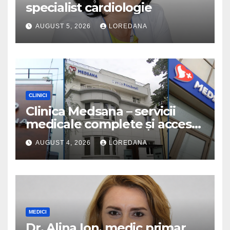
specialist cardiologie
AUGUST 5, 2026
LOREDANA
CLINICI
Clinica Medsana – servicii
medicale complete și acces
la specialiști cu experiență
AUGUST 4, 2026
LOREDANA
MEDICI
Dr. Alina Ion, medic primar