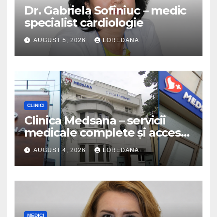
Dr. Gabriela Sofiniuc – medic
specialist cardiologie
AUGUST 5, 2026
LOREDANA
CLINICI
Clinica Medsana – servicii
medicale complete și acces
la specialiști cu experiență
AUGUST 4, 2026
LOREDANA
MEDICI