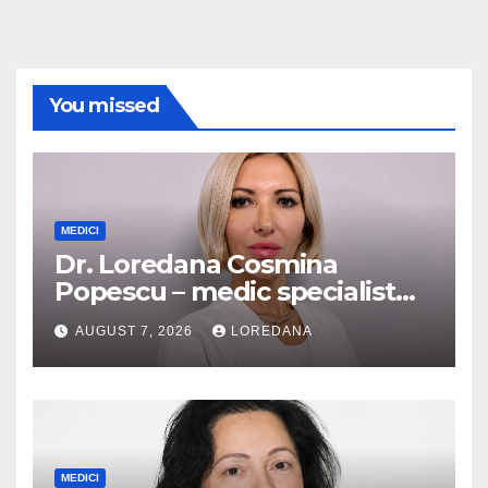
You missed
MEDICI
Dr. Loredana Cosmina
Popescu – medic specialist
dermatologie
AUGUST 7, 2026
LOREDANA
MEDICI