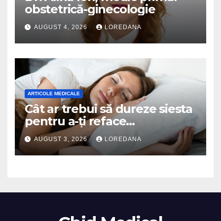
obstetrică-ginecologie
AUGUST 4, 2026
LOREDANA
ARTICOLE MEDICALE
Cât ar trebui să dureze siesta
pentru a-ți reface
organismul? Specialiștii
AUGUST 3, 2026
LOREDANA
explică durata ideală a
somnului de după-amiază