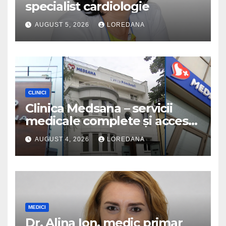
specialist cardiologie
AUGUST 5, 2026
LOREDANA
CLINICI
Clinica Medsana – servicii
medicale complete și acces
la specialiști cu experiență
AUGUST 4, 2026
LOREDANA
MEDICI
Dr. Alina Ion, medic primar