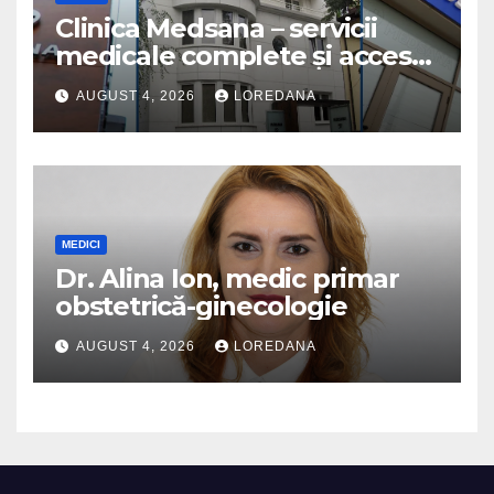
Clinica Medsana – servicii
medicale complete și acces
la specialiști cu experiență
AUGUST 4, 2026
LOREDANA
MEDICI
Dr. Alina Ion, medic primar
obstetrică-ginecologie
AUGUST 4, 2026
LOREDANA