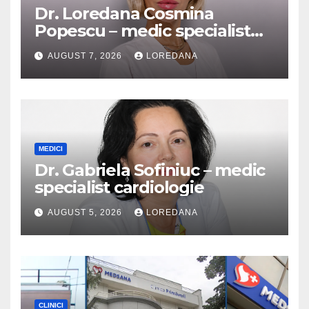
Dr. Loredana Cosmina
Popescu – medic specialist
dermatologie
AUGUST 7, 2026
LOREDANA
MEDICI
Dr. Gabriela Sofiniuc – medic
specialist cardiologie
AUGUST 5, 2026
LOREDANA
CLINICI