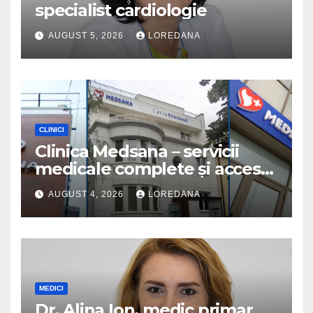
specialist cardiologie
AUGUST 5, 2026
LOREDANA
CLINICI
Clinica Medsana – servicii
medicale complete și acces
la specialiști cu experiență
AUGUST 4, 2026
LOREDANA
MEDICI
Dr. Alina Ion, medic primar