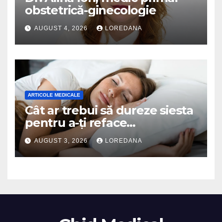
obstetrică-ginecologie
AUGUST 4, 2026
LOREDANA
ARTICOLE MEDICALE
Cât ar trebui să dureze siesta
pentru a-ți reface
organismul? Specialiștii
AUGUST 3, 2026
LOREDANA
explică durata ideală a
somnului de după-amiază