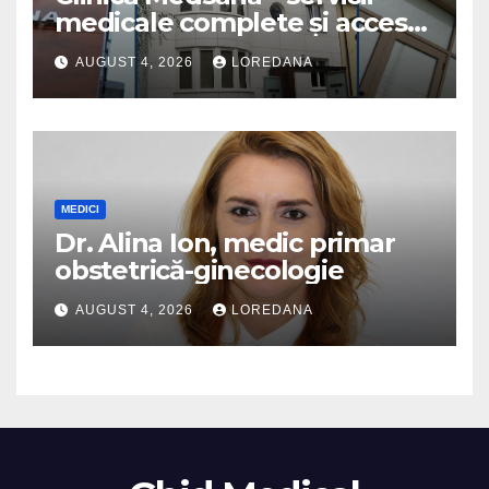
medicale complete și acces
la specialiști cu experiență
AUGUST 4, 2026
LOREDANA
MEDICI
Dr. Alina Ion, medic primar
obstetrică-ginecologie
AUGUST 4, 2026
LOREDANA