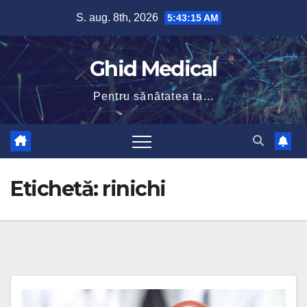
Skip
S. aug. 8th, 2026
5:43:16 AM
to
content
Ghid Medical
Pentru sănătatea ta...
Etichetă:
rinichi