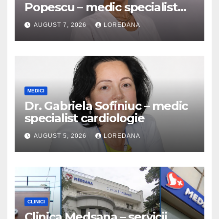
Popescu – medic specialist
dermatologie
AUGUST 7, 2026
LOREDANA
MEDICI
Dr. Gabriela Sofiniuc – medic
specialist cardiologie
AUGUST 5, 2026
LOREDANA
CLINICI
Clinica Medsana – servicii