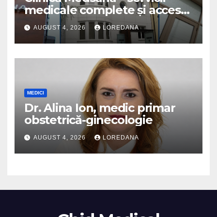
medicale complete și acces
la specialiști cu experiență
AUGUST 4, 2026
LOREDANA
MEDICI
Dr. Alina Ion, medic primar
obstetrică-ginecologie
AUGUST 4, 2026
LOREDANA