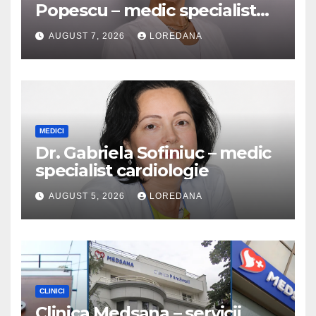
Popescu – medic specialist
dermatologie
AUGUST 7, 2026
LOREDANA
MEDICI
Dr. Gabriela Sofiniuc – medic
specialist cardiologie
AUGUST 5, 2026
LOREDANA
CLINICI
Clinica Medsana – servicii