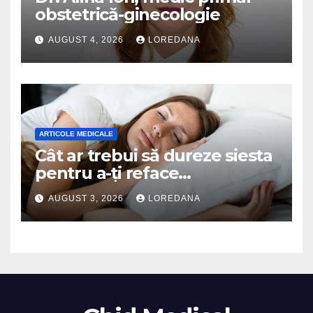
obstetrică-ginecologie
AUGUST 4, 2026
LOREDANA
ARTICOLE MEDICALE
Cât ar trebui să dureze siesta
pentru a-ți reface
organismul? Specialiștii
AUGUST 3, 2026
LOREDANA
explică durata ideală a
somnului de după-amiază