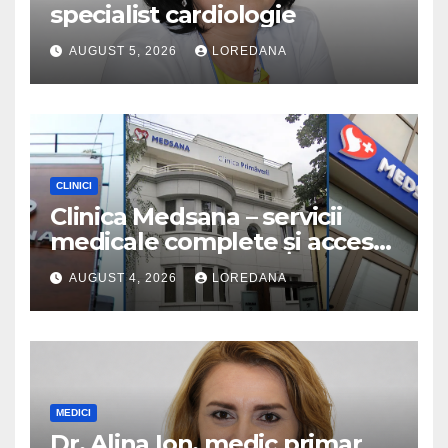
specialist cardiologie
AUGUST 5, 2026
LOREDANA
CLINICI
Clinica Medsana – servicii
medicale complete și acces
la specialiști cu experiență
AUGUST 4, 2026
LOREDANA
MEDICI
Dr. Alina Ion, medic primar