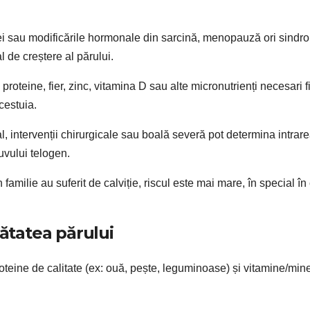
dei sau modificările hormonale din sarcină, menopauză ori sindr
l de creștere al părului.
proteine, fier, zinc, vitamina D sau alte micronutrienți necesari fi
cestuia.
 intervenții chirurgicale sau boală severă pot determina intrare
uvului telogen.
familie au suferit de calviție, riscul este mai mare, în special în
nătatea părului
roteine de calitate (ex: ouă, pește, leguminoase) și vitamine/min