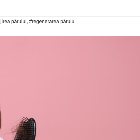
ijirea părului
,
#regenerarea părului