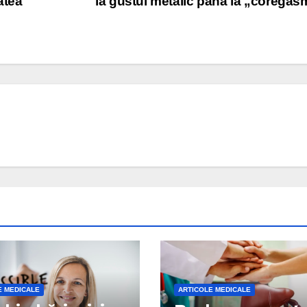
atea
la gustul metalic până la „corega
E MEDICALE
ARTICOLE MEDICALE