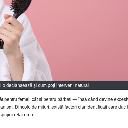
i o declanșează și cum poți interveni natural
t pentru femei, cât și pentru bărbați — însă când devine excesi
sm. Dincolo de mituri, există factori clar identificați care duc 
sprijini refacerea.