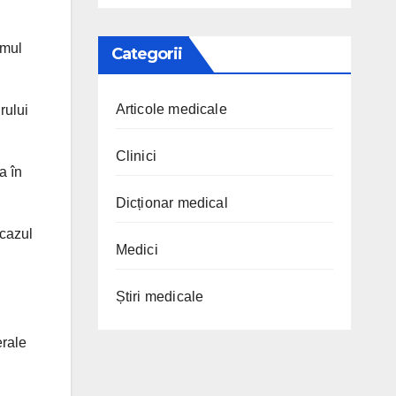
omul
Categorii
Articole medicale
rului
Clinici
a în
Dicționar medical
 cazul
Medici
Știri medicale
erale