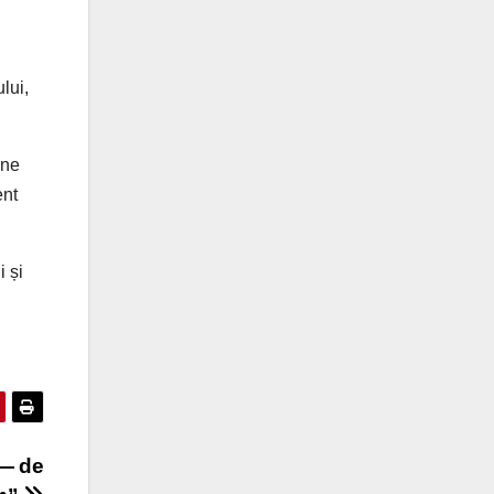
lui,
mne
ent
i și
 — de