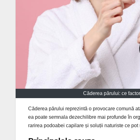
Căderea părului: ce factor
Căderea părului reprezintă o provocare comună atâ
ea poate semnala dezechilibre mai profunde în organi
rarirea podoabei capilare și soluții naturiste ce pot 