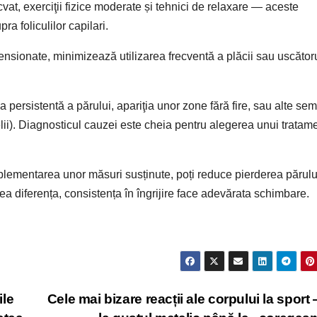
at, exerciţii fizice moderate și tehnici de relaxare — aceste
a foliculilor capilari.
tensionate, minimizează utilizarea frecventă a plăcii sau uscătoru
ersistentă a părului, apariţia unor zone fără fire, sau alte se
ielii). Diagnosticul cauzei este cheia pentru alegerea unui tratam
 implementarea unor măsuri susținute, poți reduce pierderea părulu
ea diferența, consistența în îngrijire face adevărata schimbare.
ile
Cele mai bizare reacții ale corpului la sport