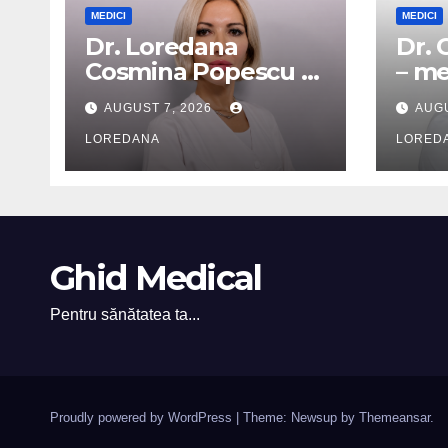
MEDICI
MEDICI
Dr. Loredana
Dr. 
Cosmina Popescu –
– me
medic specialist
card
AUGUST 7, 2026
AUGU
dermatologie
LOREDANA
LORED
Ghid Medical
Pentru sănătatea ta...
Proudly powered by WordPress
|
Theme: Newsup by
Themeansar
.