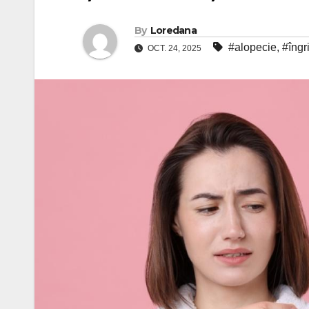
By
Loredana
#alopecie
,
#îngr
OCT. 24, 2025