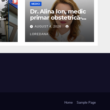
MEDICI
 –
Dr. Alina Ion, medic
e
primar obstetrică-
s la
ginecologie
AUGUST 4, 2026
LOREDANA
Home
Sample Page