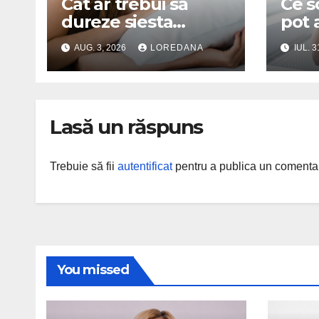
Cât ar trebui să
Ce s
dureze siesta
pot 
pentru a-ți reface
mare
AUG. 3, 2026
LOREDANA
IUL. 3
organismul?
sănăt
Specialiștii explică
durata ideală a
somnului de după-
Lasă un răspuns
amiază
Trebuie să fii
autentificat
pentru a publica un comentar
You missed