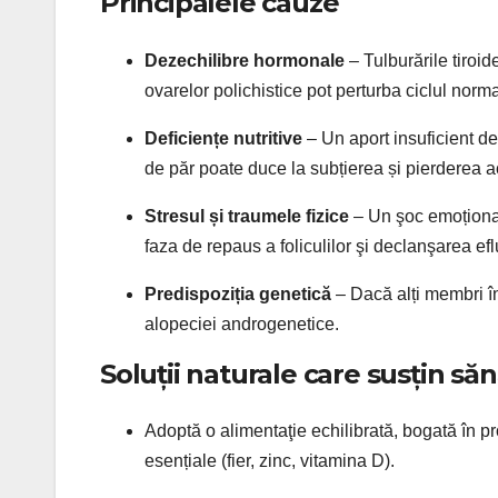
Principalele cauze
Dezechilibre hormonale
– Tulburările tiroi
ovarelor polichistice pot perturba ciclul norma
Deficiențe nutritive
– Un aport insuficient de 
de păr poate duce la subțierea și pierderea a
Stresul și traumele fizice
– Un şoc emoțional,
faza de repaus a foliculilor şi declanşarea efl
Predispoziția genetică
– Dacă alți membri în 
alopeciei androgenetice.
Soluții naturale care susțin să
Adoptă o alimentaţie echilibrată, bogată în p
esențiale (fier, zinc, vitamina D).