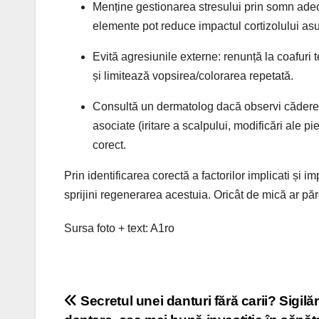
Menține gestionarea stresului prin somn adecv
elemente pot reduce impactul cortizolului asupr
Evită agresiunile externe: renunță la coafuri 
și limitează vopsirea/colorarea repetată.
Consultă un dermatolog dacă observi căderea p
asociate (iritare a scalpului, modificări ale p
corect.
Prin identificarea corectă a factorilor implicati și
sprijini regenerarea acestuia. Oricât de mică ar păr
Sursa foto + text: A1ro
Navigare
Secretul unei danturi fără carii? Sigilăr