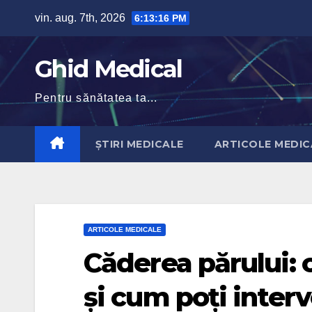
Skip
vin. aug. 7th, 2026
6:13:17 PM
to
content
Ghid Medical
Pentru sănătatea ta...
ȘTIRI MEDICALE
ARTICOLE MEDIC
ARTICOLE MEDICALE
Căderea părului: 
și cum poți interv