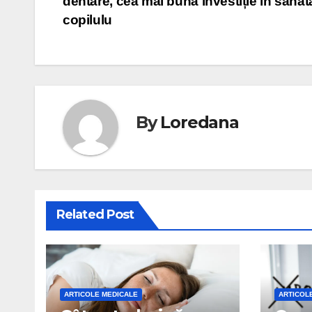
dentare, cea mai bună investiție în sănăt
în
copilulu
articole
By
Loredana
Related Post
ARTICOLE MEDICALE
ARTICOL