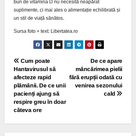
bun de vitamina D nu necesită neapărat
suplimente, ci mai ales o alimentație echilibrată și
un stil de viață sănătos.
Sursa foto + text: Libertatea.ro
Navigare
Cum poate
De ce apare
Hantavirusul să
mâncărimea pielii
în
afecteze rapid
fără erupții odată cu
articole
plămânii. De ce unii
venirea sezonului
pacienți ajung să
cald
respire greu în doar
câteva ore