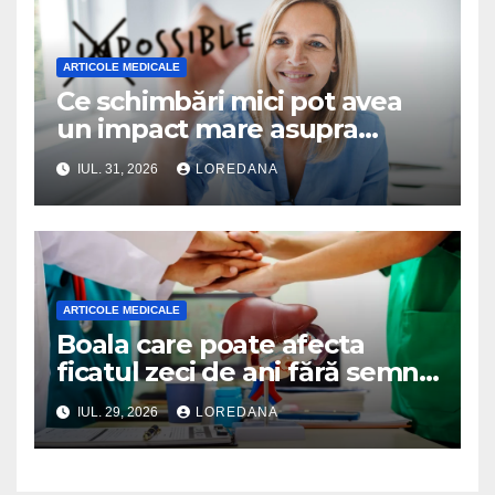
ARTICOLE MEDICALE
Ce schimbări mici pot avea
un impact mare asupra
sănătății tale
IUL. 31, 2026
LOREDANA
ARTICOLE MEDICALE
Boala care poate afecta
ficatul zeci de ani fără semne
evidente. Medicii avertizează
IUL. 29, 2026
LOREDANA
că este descoperită adesea
prea târziu