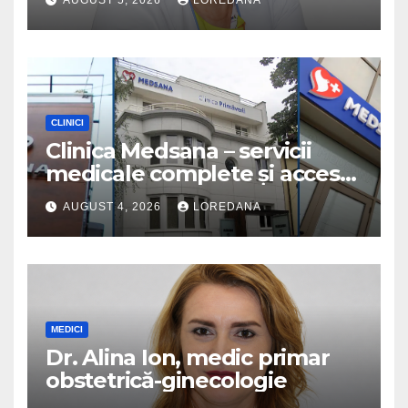
AUGUST 5, 2026
LOREDANA
CLINICI
Clinica Medsana – servicii
medicale complete și acces
la specialiști cu experiență
AUGUST 4, 2026
LOREDANA
MEDICI
Dr. Alina Ion, medic primar
obstetrică-ginecologie