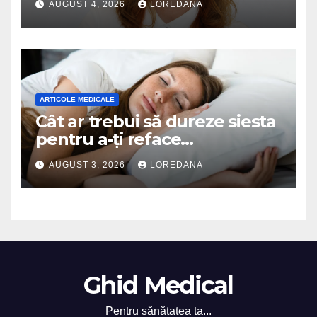
AUGUST 4, 2026
LOREDANA
ARTICOLE MEDICALE
Cât ar trebui să dureze siesta
pentru a-ți reface
organismul? Specialiștii
AUGUST 3, 2026
LOREDANA
explică durata ideală a
somnului de după-amiază
Ghid Medical
Pentru sănătatea ta...