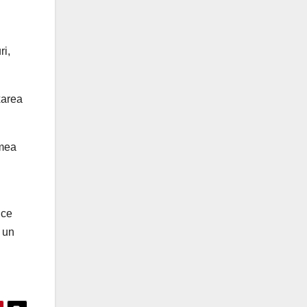
ri,
xarea
emea
uce
i un