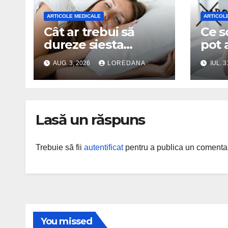
ARTICOLE MEDICALE
ARTICOL
Cât ar trebui să
Ce s
dureze siesta
pot 
pentru a-ți reface
mare
AUG. 3, 2026
LOREDANA
IUL. 3
organismul?
sănăt
Specialiștii explică
durata ideală a
somnului de după-
Lasă un răspuns
amiază
Trebuie să fii
autentificat
pentru a publica un comentar
You missed