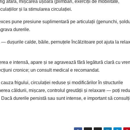
ig afară, mișcarea ușoară (plimbări, exerciții de mobilitate,
culațiilor și la stimularea circulației.
xces pune presiune suplimentară pe articulații (genunchi, șoldu
agrava durerile.
— dușurile calde, băile, pernuțele încălzitoare pot ajuta la rela
ea e intensă, apare și se agravează fără legătură clară cu vr
ecțiuni cronice; un consult medical e recomandat.
cauza frigului, circulației reduse și modificărilor în structurile
rea căldurii, mișcare, controlul greutății și relaxare — poți red
se. Dacă durerile persistă sau sunt intense, e important să consulț