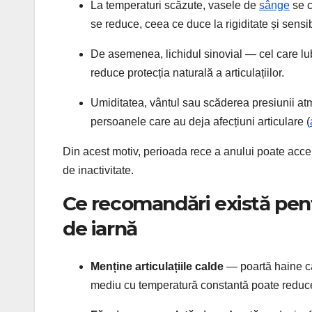
La temperaturi scăzute, vasele de
sânge
se c
se reduce, ceea ce duce la rigiditate și sensibi
De asemenea, lichidul sinovial — cel care lub
reduce protecția naturală a articulațiilor.
Umiditatea, vântul sau scăderea presiunii atm
persoanele care au deja afecțiuni articulare (
Din acest motiv, perioada rece a anului poate acce
de inactivitate.
Ce recomandări există pentr
de iarnă
Menține articulațiile calde
— poartă haine că
mediu cu temperatură constantă poate reduce