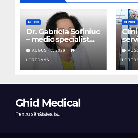
MEDICI
CLINICI
Dr. Gabriela Sofiniuc
Clin
– medic specialist
serv
cardiologie
comp
AUGUST 5, 2026
AUGU
spec
LOREDANA
expe
LORED
Ghid Medical
Pentru sănătatea ta...