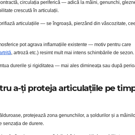
ontractă, circulația periferică — adică la mâini, genunchi, glez
litate crescută în articulații.
rifiază articulațiile — se îngroașă, pierzând din vâscozitate, ce
osferice pot agrava inflamațiile existente — motiv pentru care
artrită
, artroză etc.) resimt mult mai intens schimbările de sezon.
ntua durerile și rigiditatea — mai ales dimineața sau după peri
u a-ți proteja articulațiile pe tim
lduroase, protejează zona genunchilor, a șoldurilor și a mâinilo
 senzația de durere.