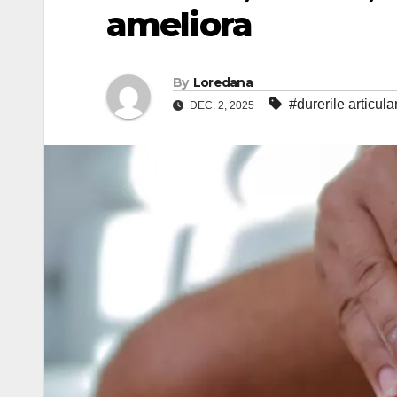
ameliora
By
Loredana
#durerile articula
DEC. 2, 2025