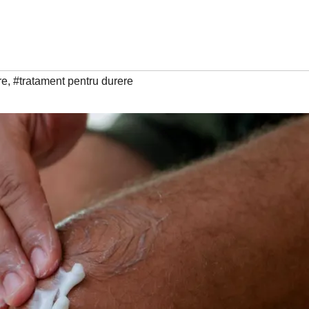
re
,
#tratament pentru durere