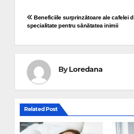
Navigare
Beneficiile surprinzătoare ale cafelei 
specialitate pentru sănătatea inimii
în
articole
By
Loredana
Related Post