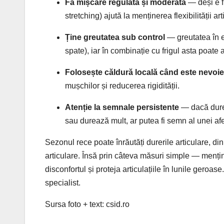
Fă mișcare regulată și moderată
— deși e fr
stretching) ajută la menținerea flexibilității arti
Ține greutatea sub control
— greutatea în e
spate), iar în combinație cu frigul asta poate 
Folosește căldură locală când este nevoie
mușchilor și reducerea rigidității.
Atenție la semnale persistente
— dacă durer
sau durează mult, ar putea fi semn al unei af
Sezonul rece poate înrăutăți durerile articulare, din 
articulare. Însă prin câteva măsuri simple — menține
disconfortul și proteja articulațiile în lunile geroa
specialist.
Sursa foto + text: csid.ro