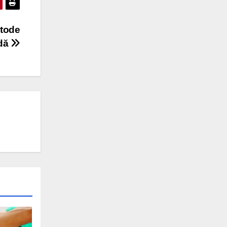
etode
idă