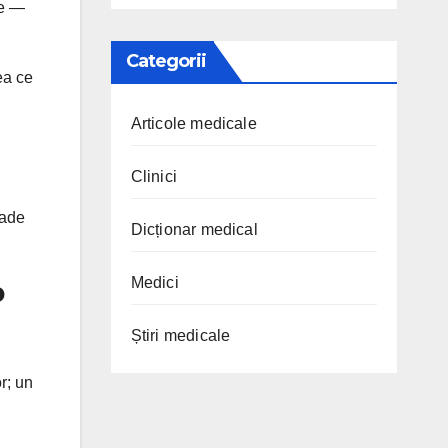
ne —
Categorii
ea ce
Articole medicale
Clinici
oade
Dicționar medical
Medici
p
Știri medicale
r; un