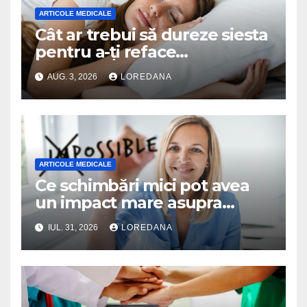
ARTICOLE MEDICALE
Cât ar trebui să dureze siesta
pentru a-ți reface
organismul? Specialiștii
AUG. 3, 2026
LOREDANA
explică durata ideală a
somnului de după-amiază
ARTICOLE MEDICALE
Ce schimbări mici pot avea
un impact mare asupra
sănătății tale
IUL. 31, 2026
LOREDANA