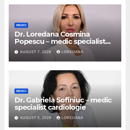
MEDICI
Dr. Loredana Cosmina
Popescu – medic specialist
dermatologie
AUGUST 7, 2026
LOREDANA
MEDICI
Dr. Gabriela Sofiniuc – medic
specialist cardiologie
AUGUST 5, 2026
LOREDANA