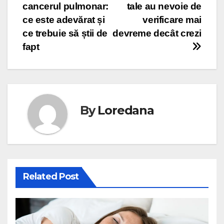
cancerul pulmonar:
tale au nevoie de
în
ce este adevărat și
verificare mai
articole
ce trebuie să știi de
devreme decât crezi
fapt
By
Loredana
Related Post