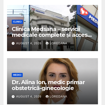
CLINICI
Clinica Medsana – servicii
medicale complete și acces
la specialiști cu experiență
AUGUST 4, 2026
LOREDANA
MEDICI
Dr. Alina Ion, medic primar
obstetrică-ginecologie
AUGUST 4, 2026
LOREDANA