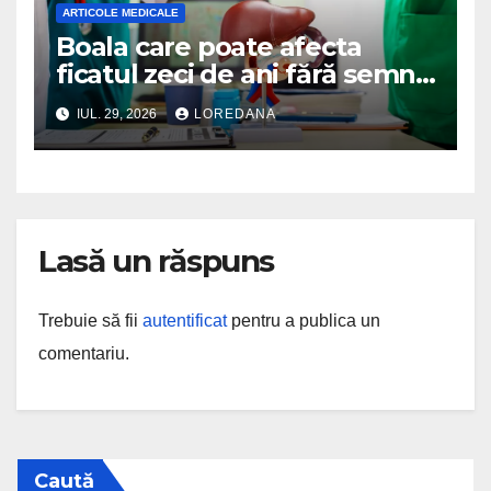
ARTICOLE MEDICALE
Boala care poate afecta
ficatul zeci de ani fără semne
evidente. Medicii avertizează
IUL. 29, 2026
LOREDANA
că este descoperită adesea
prea târziu
Lasă un răspuns
Trebuie să fii
autentificat
pentru a publica un
comentariu.
Caută