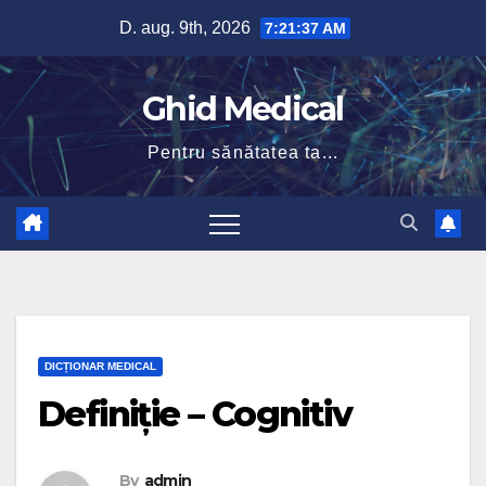
Skip
D. aug. 9th, 2026
7:21:37 AM
to
content
Ghid Medical
Pentru sănătatea ta...
DICȚIONAR MEDICAL
Definiție – Cognitiv
By
admin