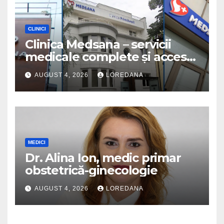
CLINICI
Clinica Medsana – servicii
medicale complete și acces
la specialiști cu experiență
AUGUST 4, 2026
LOREDANA
MEDICI
Dr. Alina Ion, medic primar
obstetrică-ginecologie
AUGUST 4, 2026
LOREDANA