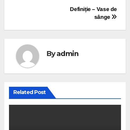
Navigare
Definiție – Vase de
sânge
în
articole
By
admin
Related Post