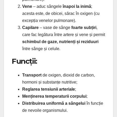
Vene
– aduc sângele
înapoi la inimă
;
acesta este, de obicei, sărac în oxigen (cu
excepția venelor pulmonare).
Capilare
– vase de sânge
foarte subțiri
,
care fac legătura între artere și vene și permit
schimbul de gaze, nutrienți și reziduuri
între sânge și celule.
Funcții:
Transport
de oxigen, dioxid de carbon,
hormoni și substanțe nutritive;
Reglarea tensiunii arteriale
;
Menținerea temperaturii corpului
;
Distribuirea uniformă a sângelui
în funcție
de nevoile organismului.