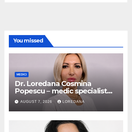
You missed
MEDICI
Dr. Loredana Cosmina
Popescu – medic specialist
dermatologie
AUGUST 7, 2026
LOREDANA