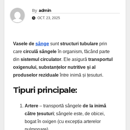
By
admin
OCT. 23, 2025
Vasele de
sânge
sunt
structuri tubulare
prin
care
circulă sângele
în organism, făcând parte
din
sistemul circulator
. Ele asigură
transportul
oxigenului, substanțelor nutritive și al
produselor reziduale
între inimă și țesuturi.
Tipuri principale:
Artere
– transportă sângele
de la inimă
către țesuturi
; sângele este, de obicei,
bogat în oxigen (cu excepția arterelor
pulmonare).