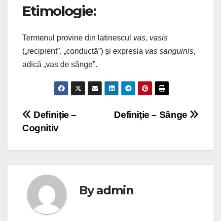
Etimologie:
Termenul provine din latinescul
vas, vasis
(„recipient”, „conductă”) și expresia
vas sanguinis
,
adică „vas de sânge”.
Navigare
Definiție –
Definiție – Sânge
Cognitiv
în
articole
By
admin