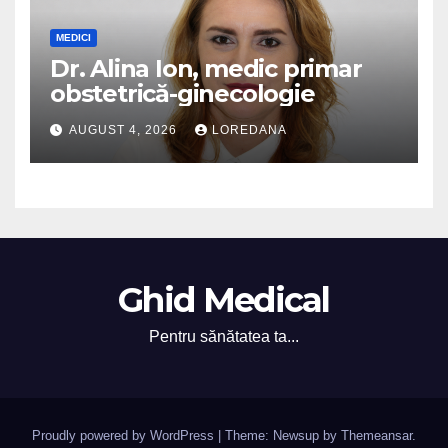
MEDICI
Dr. Alina Ion, medic primar
obstetrică-ginecologie
AUGUST 4, 2026
LOREDANA
Ghid Medical
Pentru sănătatea ta...
Proudly powered by WordPress
|
Theme: Newsup by
Themeansar
.